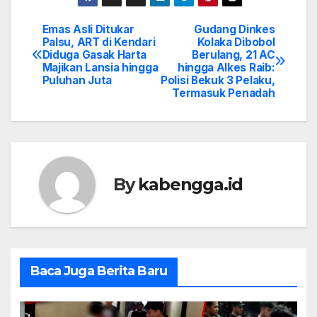
Emas Asli Ditukar
Gudang Dinkes
Post
Palsu, ART di Kendari
Kolaka Dibobol
Diduga Gasak Harta
Berulang, 21 AC
navigation
Majikan Lansia hingga
hingga Alkes Raib:
Puluhan Juta
Polisi Bekuk 3 Pelaku,
Termasuk Penadah
By
kabengga.id
Baca Juga Berita Baru