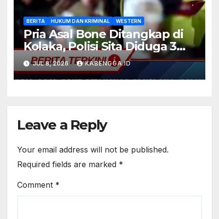
BERITA
HUKUM DAN KRIMINAL
WESTERN
Pria Asal Bone Ditangkap di
Kolaka, Polisi Sita Diduga 3
Kilogram Sabu dari Mobil
JUL 8, 2026
KABENGGA.ID
yang Ditinggal di Tengah
Jalan
Leave a Reply
Your email address will not be published.
Required fields are marked
*
Comment
*