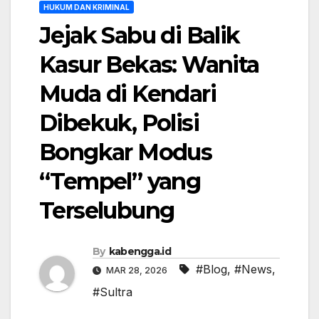
HUKUM DAN KRIMINAL
Jejak Sabu di Balik
Kasur Bekas: Wanita
Muda di Kendari
Dibekuk, Polisi
Bongkar Modus
“Tempel” yang
Terselubung
By
kabengga.id
#Blog
,
#News
,
MAR 28, 2026
#Sultra