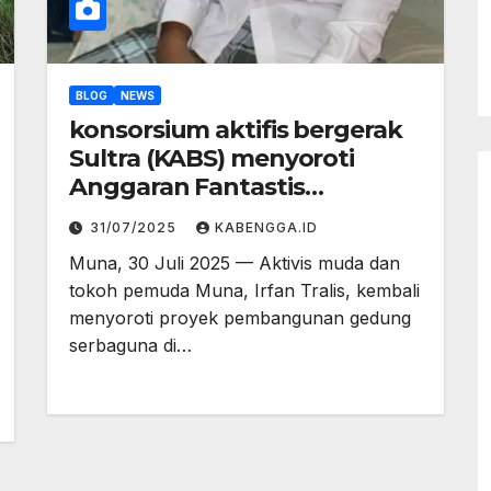
BLOG
NEWS
konsorsium aktifis bergerak
Sultra (KABS) menyoroti
Anggaran Fantastis
Pembangunan Gedung
31/07/2025
KABENGGA.ID
Serbaguna Motewe: Rp75
Muna, 30 Juli 2025 — Aktivis muda dan
Miliar Tanpa Kepastian
tokoh pemuda Muna, Irfan Tralis, kembali
Penyelesaian
menyoroti proyek pembangunan gedung
serbaguna di…