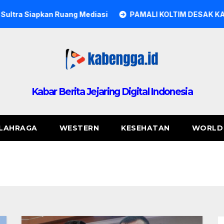
 Mediasi
PAMALI KOLTIM DESAK KAPOLRES KOLAKA TIM
Kabar Berita Jejaring Digital Indonesia
LAHRAGA
WESTERN
KESEHATAN
WORLD