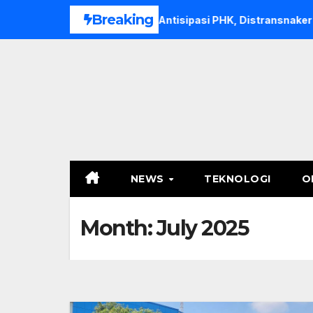
Skip
Breaking
liar
Antisipasi PHK, Distransnaker Sultra Siapkan Ruang
to
content
NEWS
TEKNOLOGI
O
Month:
July 2025