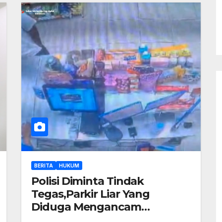
BERITA
HUKUM
Polisi Diminta Tindak
Tegas,Parkir Liar Yang
Diduga Mengancam
Karyawan Indomaret di