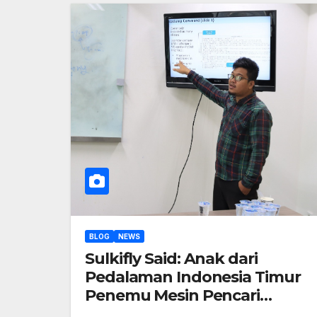
BLOG
NEWS
Sulkifly Said: Anak dari
Pedalaman Indonesia Timur
Penemu Mesin Pencari
SearchX untuk Indonesia