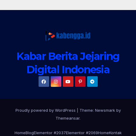
Kabar Berita Jejaring
Digital Indonesia
Proudly powered by WordPress
|
Theme:
Newsmark
by
Themeansar
.
Home
Blog
Elementor #2037
Elementor #2069
Home
Kontak