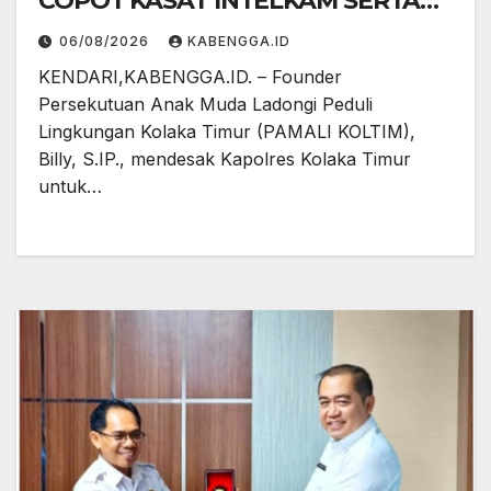
COPOT KASAT INTELKAM SERTA
KASAT RESKRIM ATAS DUGAAN
06/08/2026
KABENGGA.ID
LEMAHNYA PENEGAKAN HUKUM
KENDARI,KABENGGA.ID. – Founder
TERHADAP AKTIVITAS GALIAN C
Persekutuan Anak Muda Ladongi Peduli
YANG DIDUGA ILEGAL
Lingkungan Kolaka Timur (PAMALI KOLTIM),
Billy, S.IP., mendesak Kapolres Kolaka Timur
untuk…