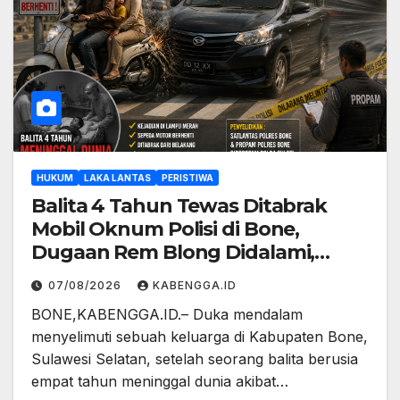
HUKUM
LAKA LANTAS
PERISTIWA
Balita 4 Tahun Tewas Ditabrak
Mobil Oknum Polisi di Bone,
Dugaan Rem Blong Didalami,
Propam Turun Tangan
07/08/2026
KABENGGA.ID
BONE,KABENGGA.ID.– Duka mendalam
menyelimuti sebuah keluarga di Kabupaten Bone,
Sulawesi Selatan, setelah seorang balita berusia
empat tahun meninggal dunia akibat…