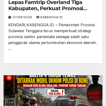
Lepas Famtrip Overland Tiga
Kabupaten, Perkuat Promosi
Pariwisata Bombana, Kolaka, dan
07/08/2026
KABENGGA.ID
Kolaka Timur
KENDARI,KABENGGA.ID. – Pemerintah Provinsi
Sulawesi Tenggara terus memperkuat strategi
promosi sektor pariwisata sebagai salah satu
penggerak utama pertumbuhan ekonomi daerah.
…