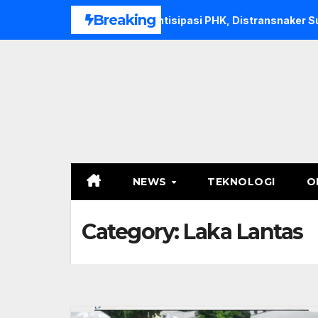
Skip
Breaking
ar
Antisipasi PHK, Distransnaker Sultra Siapkan Ruang M
to
content
NEWS
TEKNOLOGI
O
Category:
Laka Lantas