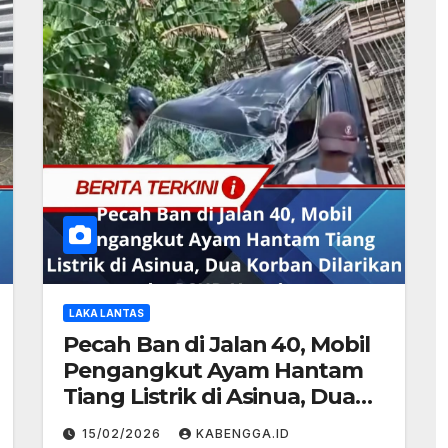
LAKA LANTAS
Pecah Ban di Jalan 40, Mobil
Pengangkut Ayam Hantam
Tiang Listrik di Asinua, Dua
Korban Dilarikan ke RSUD
15/02/2026
KABENGGA.ID