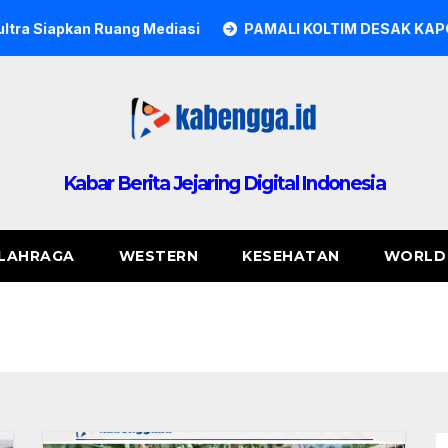
ediasi
PAMALI KOLTIM DESAK KAPOLRES KOLAKA TIMUR
Kabar Berita Jejaring Digital Indonesia
LAHRAGA
WESTERN
KESEHATAN
WORLD