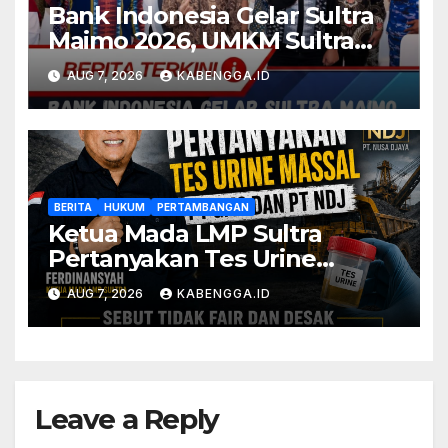
Bank Indonesia Gelar Sultra
Maimo 2026, UMKM Sultra
Didorong Tembus Pasar
AUG 7, 2026
KABENGGA.ID
Global
BERITA
HUKUM
PERTAMBANGAN
Ketua Mada LMP Sultra
Pertanyakan Tes Urine
Massal PT GMS dan PT NDJ,
AUG 7, 2026
KABENGGA.ID
Sebut Tidak Fair dan Desak
DPRD Gelar Hearing
Leave a Reply