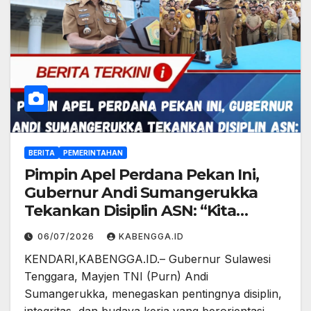
BERITA
PEMERINTAHAN
Pimpin Apel Perdana Pekan Ini,
Gubernur Andi Sumangerukka
Tekankan Disiplin ASN: “Kita
Melayani, Bukan Dilayani”
06/07/2026
KABENGGA.ID
KENDARI,KABENGGA.ID.– Gubernur Sulawesi
Tenggara, Mayjen TNI (Purn) Andi
Sumangerukka, menegaskan pentingnya disiplin,