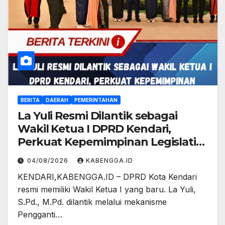
BERITA
DAERAH
PEMERINTAHAN
La Yuli Resmi Dilantik sebagai
Wakil Ketua I DPRD Kendari,
Perkuat Kepemimpinan Legislatif
Periode 2024–2029
04/08/2026
KABENGGA.ID
KENDARI,KABENGGA.ID – DPRD Kota Kendari
resmi memiliki Wakil Ketua I yang baru. La Yuli,
S.Pd., M.Pd. dilantik melalui mekanisme
Pengganti…