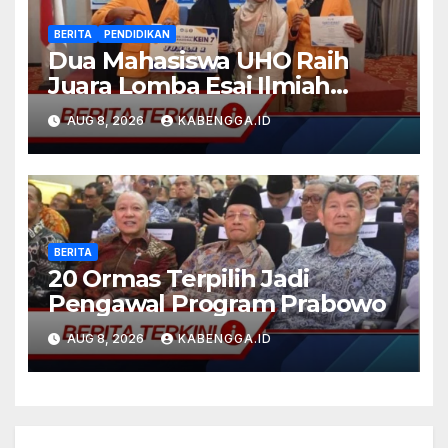
BERITA
PENDIDIKAN
Dua Mahasiswa UHO Raih
Juara Lomba Esai Ilmiah
Tingkat Nasional 2026
AUG 8, 2026
KABENGGA.ID
BERITA
20 Ormas Terpilih Jadi
Pengawal Program Prabowo
AUG 8, 2026
KABENGGA.ID