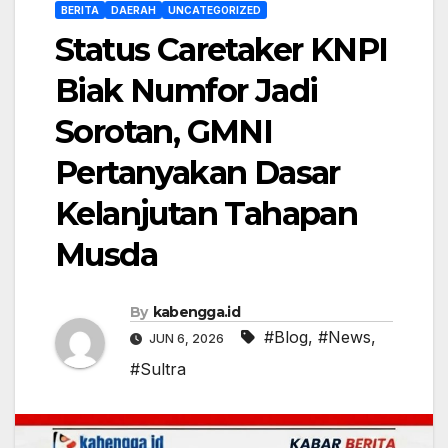
BERITA
DAERAH
UNCATEGORIZED
Status Caretaker KNPI
Biak Numfor Jadi
Sorotan, GMNI
Pertanyakan Dasar
Kelanjutan Tahapan
Musda
By
kabengga.id
#Blog
,
#News
,
JUN 6, 2026
#Sultra