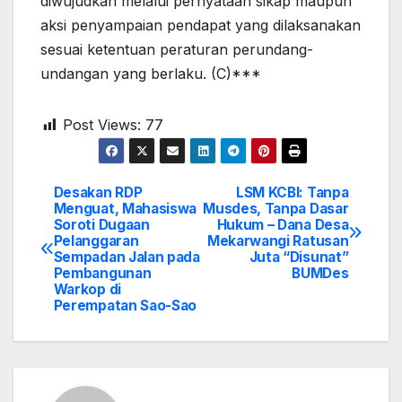
diwujudkan melalui pernyataan sikap maupun
aksi penyampaian pendapat yang dilaksanakan
sesuai ketentuan peraturan perundang-
undangan yang berlaku. (C)***
Post Views:
77
Desakan RDP
LSM KCBI: Tanpa
Post
Menguat, Mahasiswa
Musdes, Tanpa Dasar
Soroti Dugaan
Hukum – Dana Desa
navigation
Pelanggaran
Mekarwangi Ratusan
Sempadan Jalan pada
Juta “Disunat”
Pembangunan
BUMDes
Warkop di
Perempatan Sao-Sao