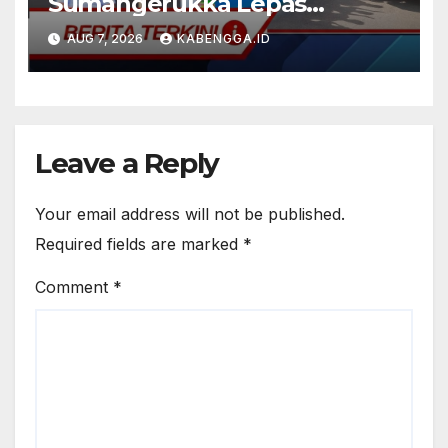
Sumangerukka Lepas
Famtrip Overland Tiga
AUG 7, 2026
KABENGGA.ID
Kabupaten, Perkuat Promosi
Pariwisata Bombana, Kolaka,
dan Kolaka Timur
Leave a Reply
Your email address will not be published.
Required fields are marked
*
Comment
*