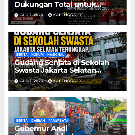
Dukungan Total untuk
Timnas Indonesia, Regenerasi
AUG 7, 2026
KABENGGA.ID
Jadi Kunci Mimpi Garuda
Menuju 2030
BERITA
HUKUM
NASIONAL
Gudang Senjata di Sekolah
Swasta Jakarta Selatan
Terungkap, Pengurus Baru
AUG 7, 2026
KABENGGA.ID
Mengaku Tak Tahu Asal-Usul
995 Pucuk Senjata
BERITA
DAERAH
PARIWISATA
Gubernur Andi