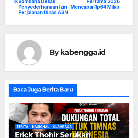
Bombana Desak
Pertama 2026
navigation
Penyederhanaan Izin
Mencapai Rp64 Miliar
Perjalanan Dinas ASN
By
kabengga.id
Baca Juga Berita Baru
BERITA
NASIONAL
OLAHRAGA
Erick Thohir Serukan