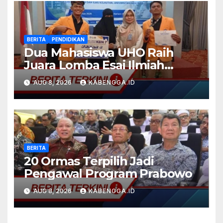
BERITA
PENDIDIKAN
Dua Mahasiswa UHO Raih
Juara Lomba Esai Ilmiah
Tingkat Nasional 2026
AUG 8, 2026
KABENGGA.ID
BERITA
20 Ormas Terpilih Jadi
Pengawal Program Prabowo
AUG 8, 2026
KABENGGA.ID