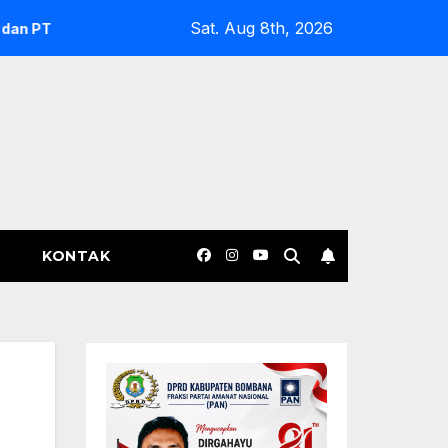
Sat. Aug 8th, 2026
t Tidak Fair dan Desak DPRD Gelar Hearing
Buaya Seran
KONTAK