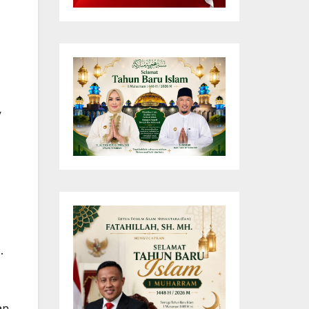
V
.
an