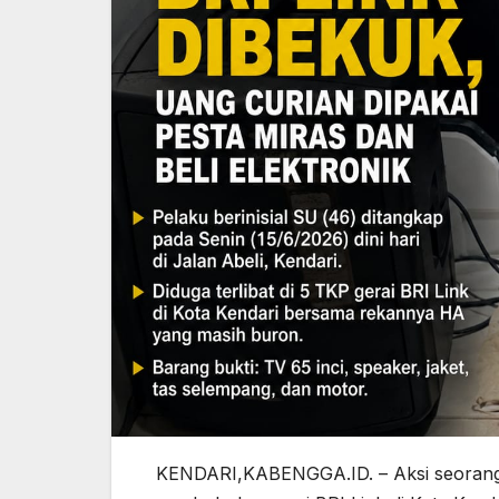
KENDARI,KABENGGA.ID. – Aksi seorang re