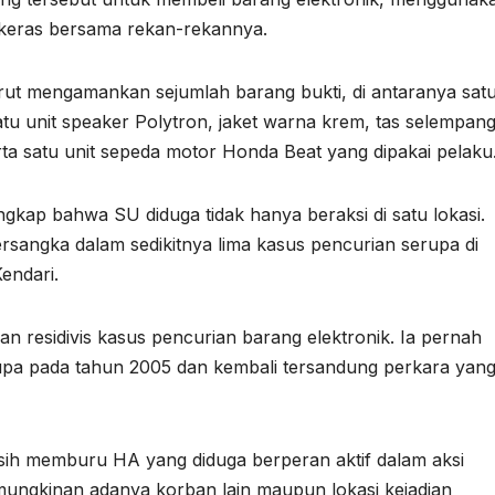
 keras bersama rekan-rekannya.
urut mengamankan sejumlah barang bukti, di antaranya sat
atu unit speaker Polytron, jaket warna krem, tas selempan
rta satu unit sepeda motor Honda Beat yang dipakai pelaku
kap bahwa SU diduga tidak hanya beraksi di satu lokasi.
tersangka dalam sedikitnya lima kasus pencurian serupa di
Kendari.
an residivis kasus pencurian barang elektronik. Ia pernah
upa pada tahun 2005 dan kembali tersandung perkara yan
masih memburu HA yang diduga berperan aktif dalam aksi
emungkinan adanya korban lain maupun lokasi kejadian