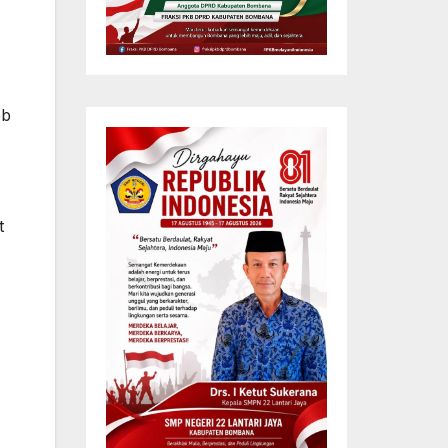
,
ob
t