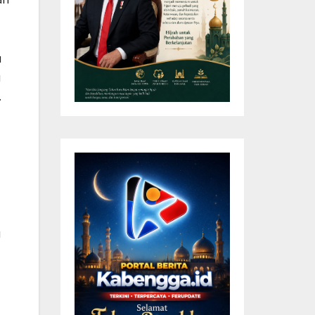
u
g
.
g