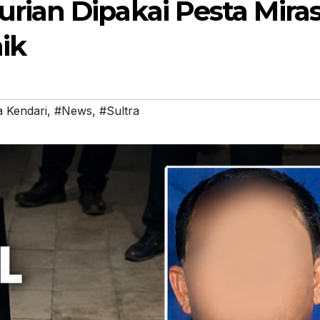
rian Dipakai Pesta Mira
ik
a Kendari
,
#News
,
#Sultra