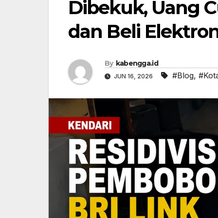
Dibekuk, Uang Cu
dan Beli Elektron
By
kabengga.id
#Blog
,
#Kot
JUN 16, 2026