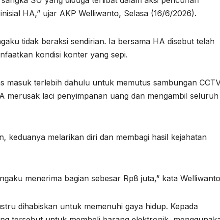
rsangka SU yang diduga terlibat dalam aksi pencurian
isial HA,” ujar AKP Welliwanto, Selasa (16/6/2026).
aku tidak beraksi sendirian. Ia bersama HA disebut telah
aatkan kondisi konter yang sepi.
as masuk terlebih dahulu untuk memutus sambungan CCT
HA merusak laci penyimpanan uang dan mengambil seluruh
, keduanya melarikan diri dan membagi hasil kejahatan
ngaku menerima bagian sebesar Rp8 juta,” kata Welliwanto
 justru dihabiskan untuk memenuhi gaya hidup. Kepada
g tersebut untuk membeli barang elektronik, menggunak