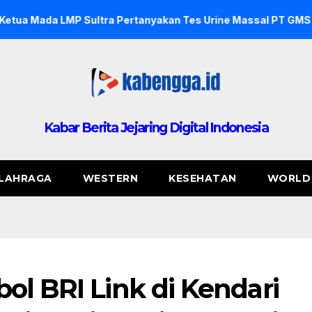
ultra Pertanyakan Tes Urine Massal PT GMS dan PT NDJ, Sebu
Kabar Berita Jejaring Digital Indonesia
LAHRAGA
WESTERN
KESEHATAN
WORLD
ol BRI Link di Kendari