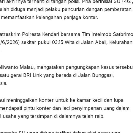
 akhirnya terhenti di tangan polisi. Pria berinisial SU (46)
elah diduga menjadi pelaku pencurian dengan pemberatan
s memanfaatkan kelengahan penjaga konter.
treskrim Polresta Kendari bersama Tim Intelmob Satbrim
6/2026) sekitar pukul 03.15 Wita di Jalan Abeli, Kelurahan
.
elliwanto Malau, mengatakan pengungkapan kasus tersebu
satu gerai BRI Link yang berada di Jalan Bunggasi,
ia.
hui meninggalkan konter untuk ke kamar kecil dan lupa
 mendapati pintu konter dan laci penyimpanan uang dalam
usaha yang tersimpan di dalamnya telah raib.