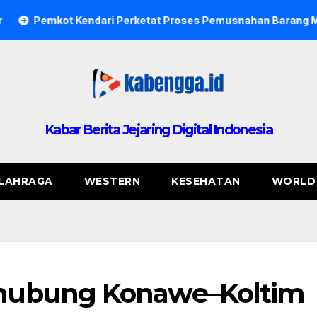
dari Perketat Proses Pemusnahan Barang Milik Daerah, Sekda
Kabar Berita Jejaring Digital Indonesia
LAHRAGA
WESTERN
KESEHATAN
WORLD
hubung Konawe–Koltim