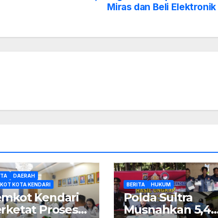
Miras dan Beli Elektronik
ITA
DAERAH
KOT KOTA KENDARI
BERITA
HUKUM
mkot Kendari
Polda Sultra
rketat Proses
Musnahkan 5,4