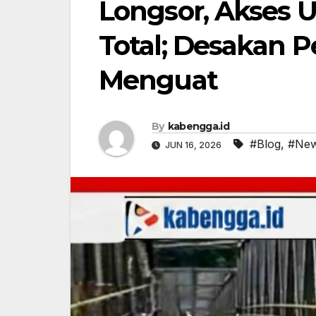
Longsor, Akses
Total; Desakan P
Menguat
By
kabengga.id
#Blog
,
#Ne
JUN 16, 2026