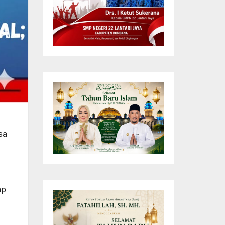
sa
ap