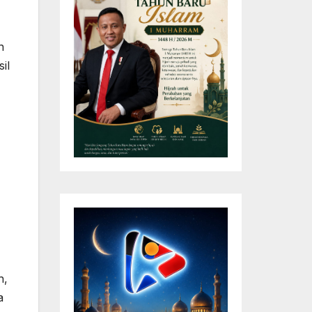
n
il
h,
a