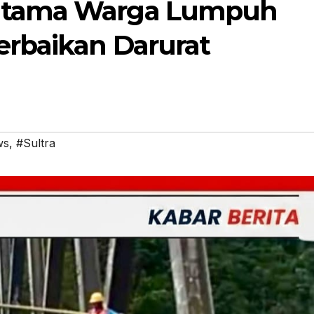
 Utama Warga Lumpuh
erbaikan Darurat
ws
,
#Sultra