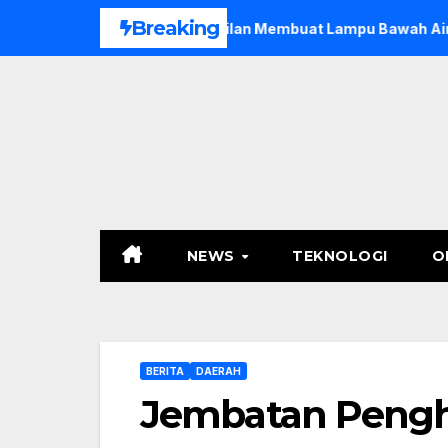
Skip
Breaking
ali Keterampilan Membuat Lampu Bawah Air
Pemkot Ken
to
content
NEWS
TEKNOLOGI
O
BERITA
DAERAH
Jembatan Peng