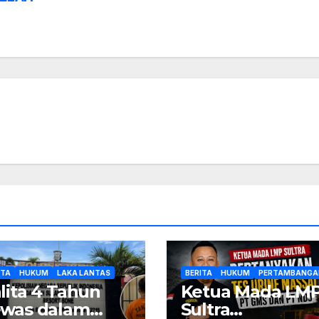
ITA
HUKUM
LAKA LANTAS
BERITA
HUKUM
PERTAMBANGA
lita 4 Tahun
Ketua Mada LM
was dalam
Sultra