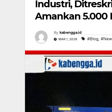
Industri, Ditresk
Amankan 5.000 L
By
kabengga.id
#Blog
,
#New
MAR 1, 2026