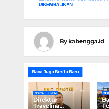
DIKEMBALIKAN
By
kabengga.id
Baca Juga Berita Baru
BERITA
HUKUM
BER
Direktur
Ba
Travelina
Te