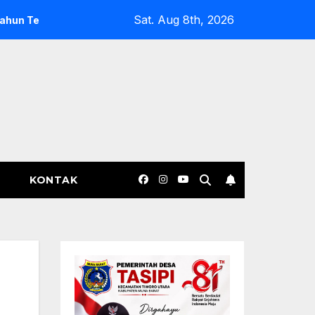
Sat. Aug 8th, 2026
m Kecelakaan di Bone, Polisi Tahan Ipda MA, Dugaan Rem Berm
KONTAK