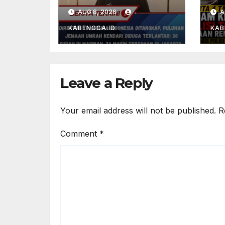
Indonesia
Ke
AUG 8, 2026
A
Ditangkap,
Bo
Puluhan Jemaah
Ta
KABENGGA.ID
KAB
Umrah Kendari
D
Diduga Terlantar:
Be
30 Sudah di
Di
Madinah, 34
Leave a Reply
Masih Tertahan di
Jakarta
Your email address will not be published.
R
Comment
*