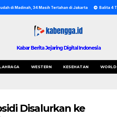
34 Masih Tertahan di Jakarta
Balita 4 Tahun Tewas dala
Kabar Berita Jejaring Digital Indonesia
LAHRAGA
WESTERN
KESEHATAN
WORLD
sidi Disalurkan ke