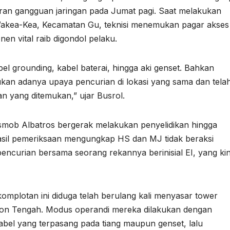
oran gangguan jaringan pada Jumat pagi. Saat melakukan
akea-Kea, Kecamatan Gu, teknisi menemukan pagar akses
en vital raib digondol pelaku.
l grounding, kabel baterai, hingga aki genset. Bahkan
an adanya upaya pencurian di lokasi yang sama dan tela
 yang ditemukan,” ujar Busrol.
smob Albatros bergerak melakukan penyelidikan hingga
 Hasil pemeriksaan mengungkap HS dan MJ tidak beraksi
ncurian bersama seorang rekannya berinisial EI, yang kin
mplotan ini diduga telah berulang kali menyasar tower
 Buton Tengah. Modus operandi mereka dilakukan dengan
bel yang terpasang pada tiang maupun genset, lalu