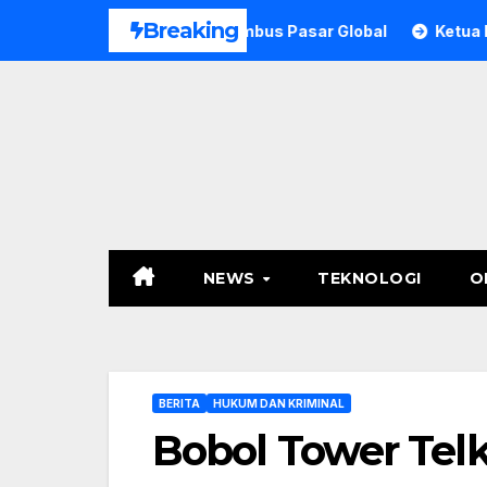
Skip
Breaking
ra Didorong Tembus Pasar Global
Ketua Mada LMP Sultra 
to
content
NEWS
TEKNOLOGI
O
BERITA
HUKUM DAN KRIMINAL
Bobol Tower Tel