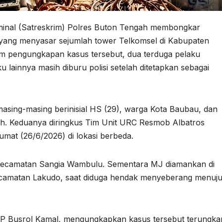
nal (Satreskrim) Polres Buton Tengah membongkar
yang menyasar sejumlah tower Telkomsel di Kabupaten
m pengungkapan kasus tersebut, dua terduga pelaku
u lainnya masih diburu polisi setelah ditetapkan sebagai
asing-masing berinisial HS (29), warga Kota Baubau, dan
h. Keduanya diringkus Tim Unit URC Resmob Albatros
mat (26/6/2026) di lokasi berbeda.
 Kecamatan Sangia Wambulu. Sementara MJ diamankan di
camatan Lakudo, saat diduga hendak menyeberang menuj
KP Busrol Kamal, mengungkapkan kasus tersebut terungka