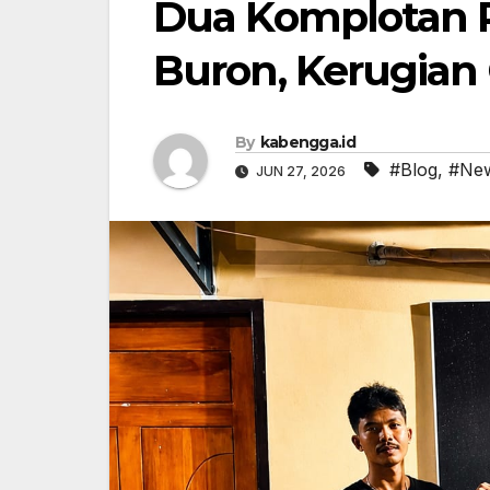
Dua Komplotan P
Buron, Kerugian
By
kabengga.id
#Blog
,
#Ne
JUN 27, 2026