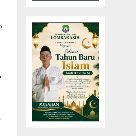
u
p
h
i