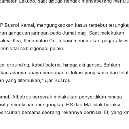
camatan Lakudo, saat diduga hendak menyeberang menuj
KP Busrol Kamal, mengungkapkan kasus tersebut terungka
oran gangguan jaringan pada Jumat pagi. Saat melakukan
akea-Kea, Kecamatan Gu, teknisi menemukan pagar akses
en vital raib digondol pelaku.
l grounding, kabel baterai, hingga aki genset. Bahkan
an adanya upaya pencurian di lokasi yang sama dan tela
 yang ditemukan,” ujar Busrol.
smob Albatros bergerak melakukan penyelidikan hingga
 Hasil pemeriksaan mengungkap HS dan MJ tidak beraksi
ncurian bersama seorang rekannya berinisial EI, yang kin