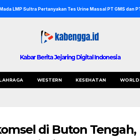
Pertanyakan Tes Urine Massal PT GMS dan PT NDJ, Sebut Tida
Kabar Berita Jejaring Digital Indonesia
LAHRAGA
WESTERN
KESEHATAN
WORLD
komsel di Buton Tengah,