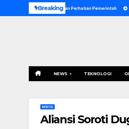
Skip
Breaking
 Petani Harapkan Perhatian Pemerintah
1,3 Ton Ketamine
to
content
NEWS
TEKNOLOGI
O
BERITA
Aliansi Soroti D