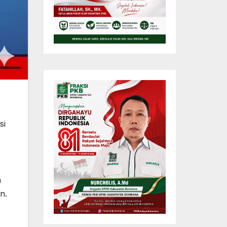
si
n
n.