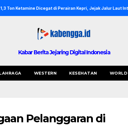
 Dicegat di Perairan Kepri, Jejak Jalur Laut Internasional Mula
Kabar Berita Jejaring Digital Indonesia
LAHRAGA
WESTERN
KESEHATAN
WORLD
ugaan Pelanggaran di