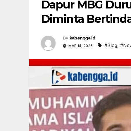
Dapur MBG Dur
Diminta Bertind
By
kabengga.id
#Blog
,
#Ne
MAR 14, 2026