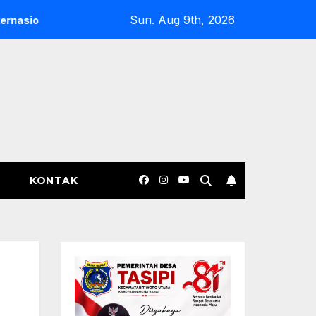
Sun. Aug 9th, 2026
i Terkuak
Tidak Pantas Beroperasi! LSM KCBI Deli Serdan
KONTAK