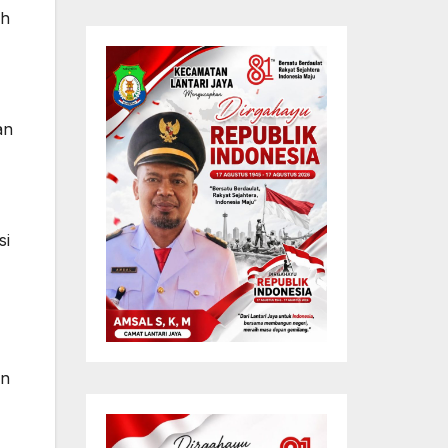
ah
an
si
an