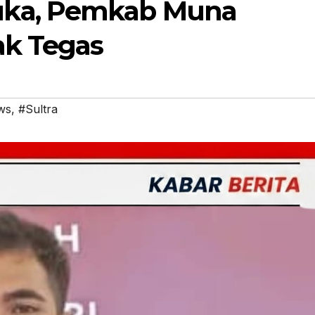
uka, Pemkab Muna
ak Tegas
ws
,
#Sultra