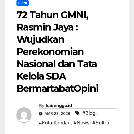
OPINI
72 Tahun GMNI,
Rasmin Jaya :
Wujudkan
Perekonomian
Nasional dan Tata
Kelola SDA
Bermartabat‎Opini
By
kabengga.id
#Blog
,
MAR 28, 2026
#Kota Kendari
,
#News
,
#Sultra