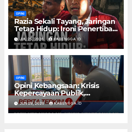
OPINI
Razia Sekali Tayang, Jaringan
Tetap Hidup: Ironi Penertiban
PETI di Bombana
JUL 25, 2026
KABENGGA.ID
OPINI
Opini Kebangsaan: Krisis
Kepercayaan Publik,
Pelanggaran HAM, dan
JUN 28, 2026
KABENGGA.ID
Permasalahan Ekonomi
Nasional