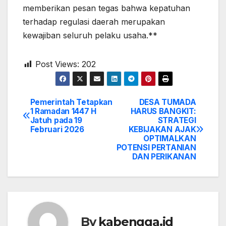
memberikan pesan tegas bahwa kepatuhan
terhadap regulasi daerah merupakan
kewajiban seluruh pelaku usaha.**
Post Views:
202
Pemerintah Tetapkan
DESA TUMADA
Post
1 Ramadan 1447 H
HARUS BANGKIT:
Jatuh pada 19
STRATEGI
navigation
Februari 2026
KEBIJAKAN AJAK
OPTIMALKAN
POTENSI PERTANIAN
DAN PERIKANAN
By
kabengga.id