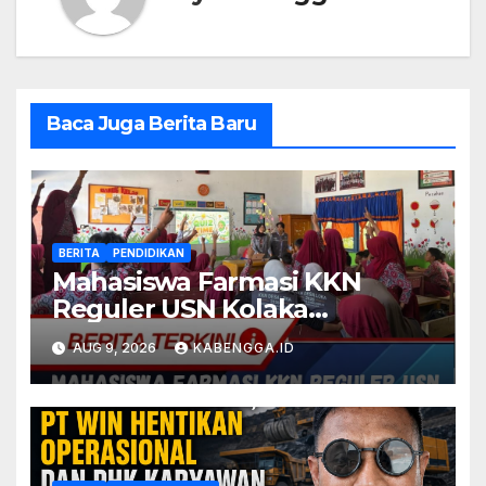
Baca Juga Berita Baru
BERITA
PENDIDIKAN
Mahasiswa Farmasi KKN
Reguler USN Kolaka
Kenalkan Apoteker Cilik
AUG 9, 2026
KABENGGA.ID
(APOCIL) di SD Negeri 1 Loka