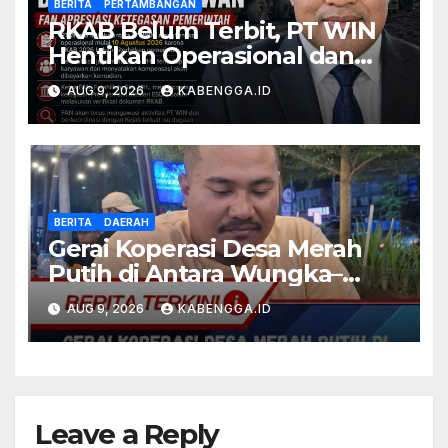
BERITA
PERTAMBANGAN
RKAB Belum Terbit, PT WIN
Hentikan Operasional dan
PHK Karyawan, FAN Apresiasi
AUG 9, 2026
KABENGGA.ID
Ketegasan Pemerintah
BERITA
DAERAH
Gerai Koperasi Desa Merah
Putih di Antara Wungka–
Komala Disorot, Bung R W
AUG 9, 2026
KABENGGA.ID
Minta Pemerintah Buka Data
Leave a Reply