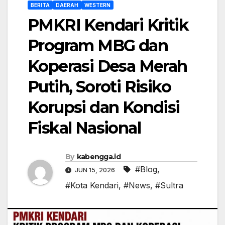
BERITA
DAERAH
WESTERN
PMKRI Kendari Kritik
Program MBG dan
Koperasi Desa Merah
Putih, Soroti Risiko
Korupsi dan Kondisi
Fiskal Nasional
By
kabengga.id
#Blog
,
JUN 15, 2026
#Kota Kendari
,
#News
,
#Sultra