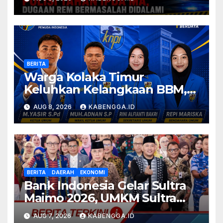
Bermasalah Didalami
BERITA
Warga Kolaka Timur
Keluhkan Kelangkaan BBM,
KNPI Desak Pemerintah dan
AUG 8, 2026
KABENGGA.ID
APH Bertindak Tegas
BERITA
DAERAH
EKONOMI
Bank Indonesia Gelar Sultra
Maimo 2026, UMKM Sultra
Didorong Tembus Pasar
AUG 7, 2026
KABENGGA.ID
Global