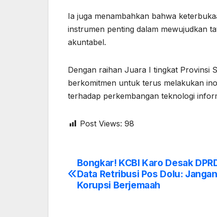
Ia juga menambahkan bahwa keterbukaa
instrumen penting dalam mewujudkan tat
akuntabel.
Dengan raihan Juara I tingkat Provinsi 
berkomitmen untuk terus melakukan in
terhadap perkembangan teknologi informa
Post Views:
98
Bongkar! KCBI Karo Desak DPR
Post
Data Retribusi Pos Dolu: Janga
navigation
Korupsi Berjemaah