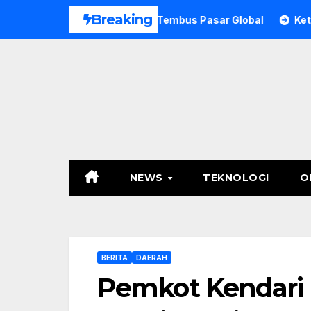
Skip
Breaking
tra Didorong Tembus Pasar Global
Ketua Mada LMP Sultr
to
content
NEWS
TEKNOLOGI
O
BERITA
DAERAH
Pemkot Kendari R