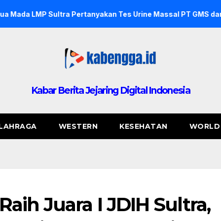
a Pertanyakan Tes Urine Massal PT GMS dan PT NDJ, Sebut Ti
Kabar Berita Jejaring Digital Indonesia
LAHRAGA
WESTERN
KESEHATAN
WORLD
aih Juara I JDIH Sultra,