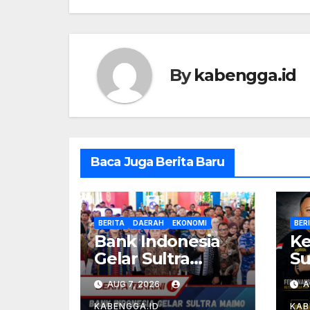
By
kabengga.id
Baca Juga Berita Baru
BERITA
DAERAH
EKONOMI
BER
Bank Indonesia
Ke
Gelar Sultra
Su
Maimo 2026,
Pe
AUG 7, 2026
A
UMKM Sultra
Ur
KABENGGA.ID
KAB