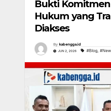
Bukti Komitmen 
Hukum yang Tra
Diakses
By
kabengga.id
#Blog
,
#New
JUN 2, 2026