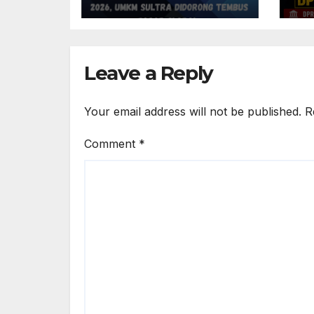
Didorong
GM
Tembus Pasar
Se
Global
da
Ge
Leave a Reply
Your email address will not be published.
R
Comment
*