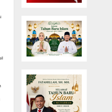
i
il
h
i