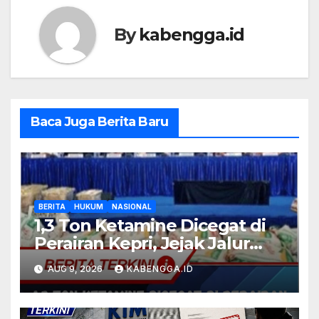
By
kabengga.id
Baca Juga Berita Baru
BERITA
HUKUM
NASIONAL
1,3 Ton Ketamine Dicegat di
Perairan Kepri, Jejak Jalur
Laut Internasional Mulai
AUG 9, 2026
KABENGGA.ID
Terkuak