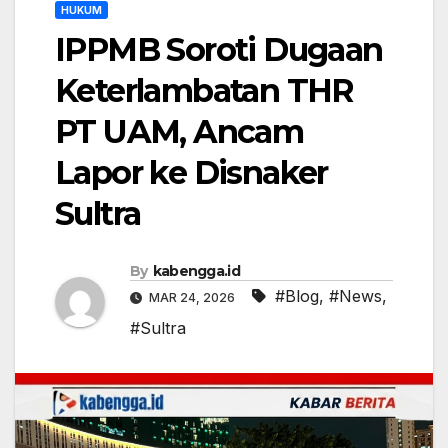
HUKUM
IPPMB Soroti Dugaan
Keterlambatan THR
PT UAM, Ancam
Lapor ke Disnaker
Sultra
By
kabengga.id
#Blog
,
#News
,
MAR 24, 2026
#Sultra