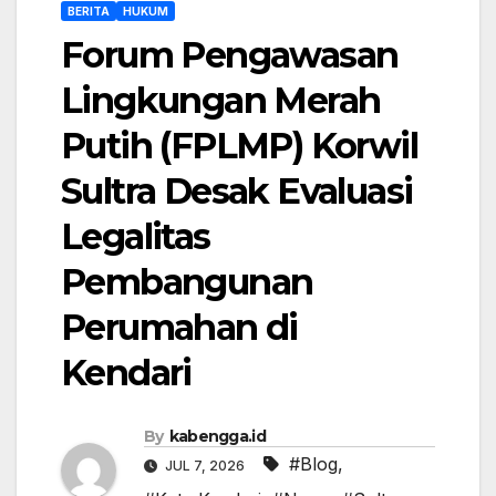
BERITA
HUKUM
Forum Pengawasan
Lingkungan Merah
Putih (FPLMP) Korwil
Sultra Desak Evaluasi
Legalitas
Pembangunan
Perumahan di
Kendari
By
kabengga.id
#Blog
,
JUL 7, 2026