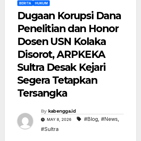
BERITA
HUKUM
Dugaan Korupsi Dana
Penelitian dan Honor
Dosen USN Kolaka
Disorot, ARPKEKA
Sultra Desak Kejari
Segera Tetapkan
Tersangka
By
kabengga.id
#Blog
,
#News
,
MAY 8, 2026
#Sultra