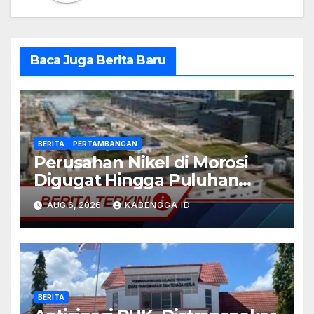
Baca Juga Berita Baru
BERITA
PERTAMBANGAN
Perusahan Nikel di Morosi
Digugat Hingga Puluhan
Miliar
AUG 6, 2026
KABENGGA.ID
BERITA