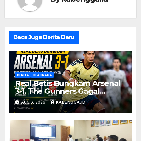
Baca Juga Berita Baru
BERITA
OLAHRAGA
Real Betis Bungkam Arsenal
3-1, The Gunners Gagal
Pertahankan Keunggulan
AUG 6, 2026
KABENGGA.ID
Awal