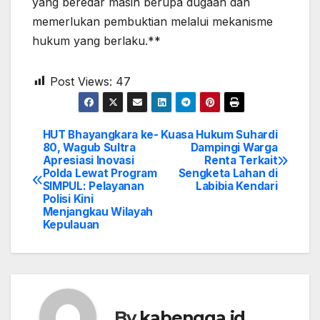
yang beredar masih berupa dugaan dan
memerlukan pembuktian melalui mekanisme
hukum yang berlaku.**
Post Views:
47
HUT Bhayangkara ke-
Kuasa Hukum Suhardi
Post
80, Wagub Sultra
Dampingi Warga
Apresiasi Inovasi
Renta Terkait
navigation
Polda Lewat Program
Sengketa Lahan di
SIMPUL: Pelayanan
Labibia Kendari
Polisi Kini
Menjangkau Wilayah
Kepulauan
By
kabengga.id