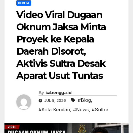
BERITA
Video Viral Dugaan
Oknum Jaksa Minta
Proyek ke Kepala
Daerah Disorot,
Aktivis Sultra Desak
Aparat Usut Tuntas
By
kabengga.id
#Blog
,
JUL 5, 2026
#Kota Kendari
,
#News
,
#Sultra