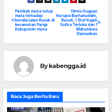
Pemkab muna tutup
Dèmo Dugaan
Post
mata terhadap
Korupsi Burhanuddin,
kondisi jalan Rusak di
Rusuh, 1 Staf Kajati
navigation
kecamatan Parigi.
Sultra Terluka dan 1
Kabupaten muna
Mahasiswa
Diamankan
By
kabengga.id
Baca Juga Berita Baru