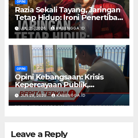
OPINI
Razia Sekali Tayang, Jaringan
Tetap Hidup: Ironi Penertiban
PETI di Bombana
JUL 25, 2026
KABENGGA.ID
OPINI
Opini Kebangsaan: Krisis
Kepercayaan Publik,
Pelanggaran HAM, dan
JUN 28, 2026
KABENGGA.ID
Permasalahan Ekonomi
Nasional
Leave a Reply