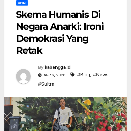
OPINI
Skema Humanis Di
Negara Anarki: Ironi
Demokrasi Yang
Retak
By
kabengga.id
#Blog
,
#News
,
APR 6, 2026
#Sultra