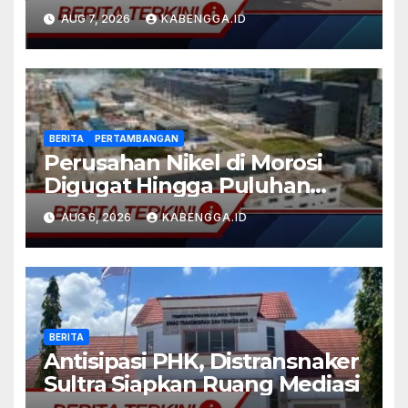
Famtrip Overland Tiga
AUG 7, 2026
KABENGGA.ID
Kabupaten, Perkuat Promosi
Pariwisata Bombana, Kolaka,
dan Kolaka Timur
BERITA
PERTAMBANGAN
Perusahan Nikel di Morosi
Digugat Hingga Puluhan
Miliar
AUG 6, 2026
KABENGGA.ID
BERITA
Antisipasi PHK, Distransnaker
Sultra Siapkan Ruang Mediasi