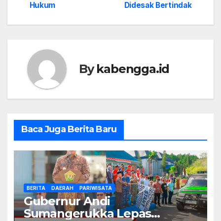
Hukum
Didesak Bertindak
By
kabengga.id
Baca Juga Berita Baru
BERITA
DAERAH
PARIWISATA
Gubernur Andi
Sumangerukka Lepas