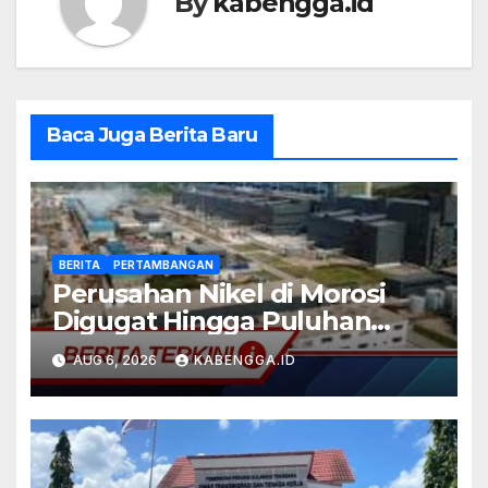
By
kabengga.id
Baca Juga Berita Baru
BERITA
PERTAMBANGAN
Perusahan Nikel di Morosi
Digugat Hingga Puluhan
Miliar
AUG 6, 2026
KABENGGA.ID