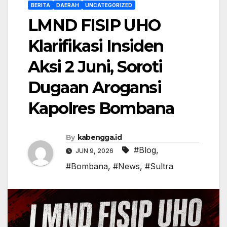
BERITA
DAERAH
UNCATEGORIZED
LMND FISIP UHO
Klarifikasi Insiden
Aksi 2 Juni, Soroti
Dugaan Arogansi
Kapolres Bombana
By
kabengga.id
#Blog
,
JUN 9, 2026
#Bombana
,
#News
,
#Sultra