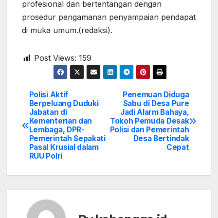
profesional dan bertentangan dengan
prosedur pengamanan penyampaian pendapat
di muka umum.(redaksi).
Post Views:
159
Polisi Aktif
Penemuan Diduga
Post
Berpeluang Duduki
Sabu di Desa Pure
Jabatan di
Jadi Alarm Bahaya,
navigation
Kementerian dan
Tokoh Pemuda Desak
Lembaga, DPR-
Polisi dan Pemerintah
Pemerintah Sepakati
Desa Bertindak
Pasal Krusial dalam
Cepat
RUU Polri