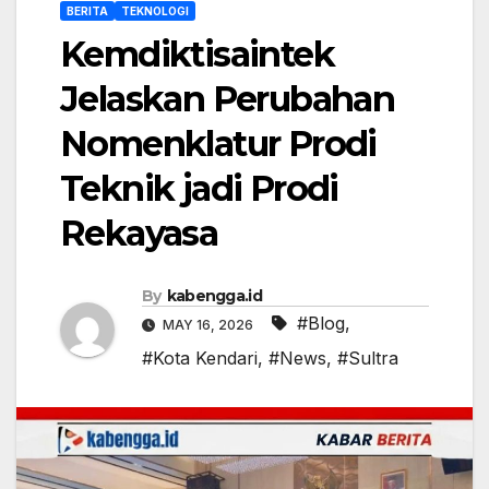
BERITA
TEKNOLOGI
Kemdiktisaintek
Jelaskan Perubahan
Nomenklatur Prodi
Teknik jadi Prodi
Rekayasa
By
kabengga.id
#Blog
,
MAY 16, 2026
#Kota Kendari
,
#News
,
#Sultra