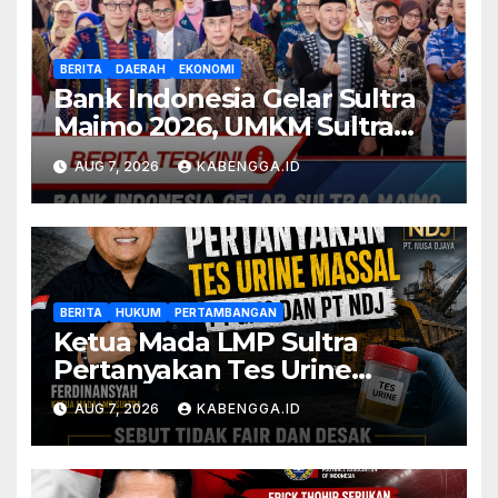
BERITA
DAERAH
EKONOMI
Bank Indonesia Gelar Sultra
Maimo 2026, UMKM Sultra
Didorong Tembus Pasar
AUG 7, 2026
KABENGGA.ID
Global
BERITA
HUKUM
PERTAMBANGAN
Ketua Mada LMP Sultra
Pertanyakan Tes Urine
Massal PT GMS dan PT NDJ,
AUG 7, 2026
KABENGGA.ID
Sebut Tidak Fair dan Desak
DPRD Gelar Hearing