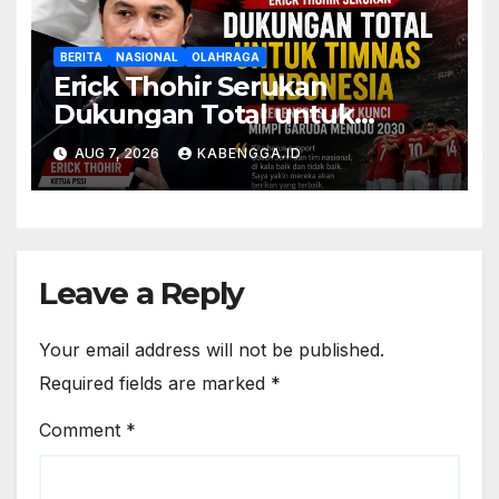
BERITA
NASIONAL
OLAHRAGA
Erick Thohir Serukan
Dukungan Total untuk
Timnas Indonesia, Regenerasi
AUG 7, 2026
KABENGGA.ID
Jadi Kunci Mimpi Garuda
Menuju 2030
Leave a Reply
Your email address will not be published.
Required fields are marked
*
Comment
*