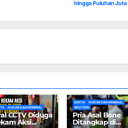
hingga Puluhan Juta
BERITA
HUKUM DAN KRIMINAL
ITA
HUKUM DAN KRIMINAL
WESTERN
ral CCTV Diduga
Pria Asal Bone
kam Aksi
Ditangkap di