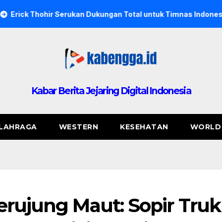
erukan Dukungan Total untuk Timnas Indonesia, Regenerasi Ja
Kabar Berita Jejaring Digital Indonesia
LAHRAGA
WESTERN
KESEHATAN
WORLD
erujung Maut: Sopir Truk