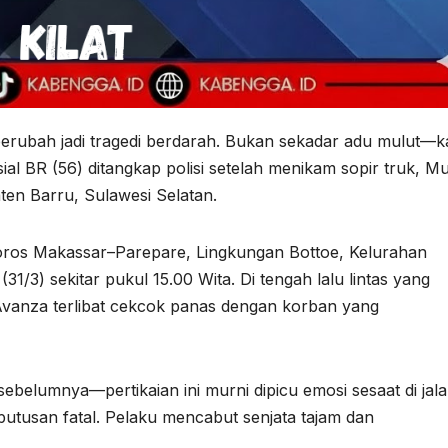
 berubah jadi tragedi berdarah. Bukan sekadar adu mulut—ka
ial BR (56) ditangkap polisi setelah menikam sopir truk, M
ten Barru, Sulawesi Selatan.
n Poros Makassar–Parepare, Lingkungan Bottoe, Kelurahan
31/3) sekitar pukul 15.00 Wita. Di tengah lalu lintas yang
Avanza terlibat cekcok panas dengan korban yang
ebelumnya—pertikaian ini murni dipicu emosi sesaat di jala
eputusan fatal. Pelaku mencabut senjata tajam dan