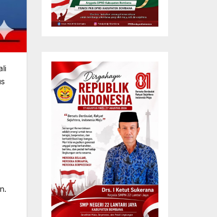
li
us
n.