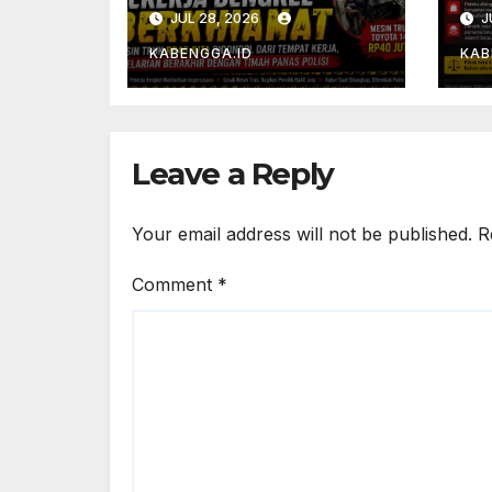
Truk Rp40 Juta
Pe
JUL 28, 2026
J
Digondol dari
Pe
Tempat Kerja,
Pe
KABENGGA.ID
KAB
Pelarian Berakhir
Pe
dengan Timah
Ka
Panas Polisi
d
Be
Leave a Reply
Your email address will not be published.
R
Comment
*