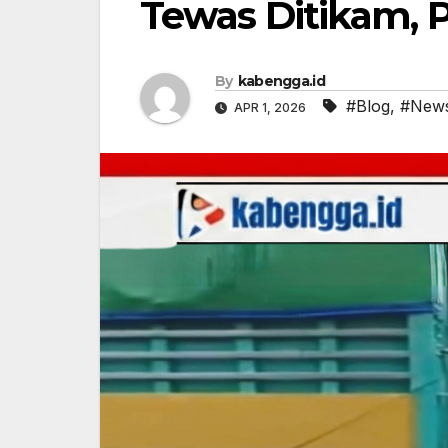
Tewas Ditikam, P
By
kabengga.id
#Blog
,
#New
APR 1, 2026