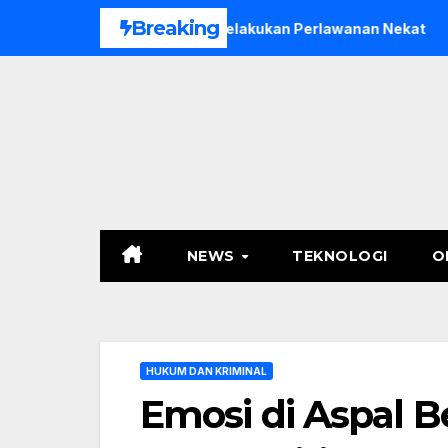
Skip
Breaking
mat Setelah Melakukan Perlawanan Nekat
Erick Thohir S
to
content
NEWS
TEKNOLOGI
O
HUKUM DAN KRIMINAL
Emosi di Aspal B