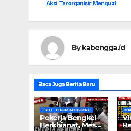
navigation
Aksi Terorganisir Menguat
By
kabengga.id
Baca Juga Berita Baru
BERITA
HUKUM DAN KRIMINAL
BER
Pekerja Bengkel
Vi
Berkhianat, Mesin
Re