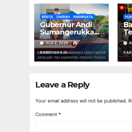
BERITA
DAERAH
PARIWISATA
HU
Gubernur Andi
Ba
Sumangerukka
Te
Lepas Famtrip
Mo
AUG 7, 2026
A
Overland Tiga
Po
Kabupaten,
D
KABENGGA.ID
KAB
Perkuat Promosi
Bl
Pariwisata
Pr
Bombana, Kolaka,
T
dan Kolaka Timur
Leave a Reply
Your email address will not be published.
R
Comment
*