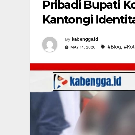
Pribadi Bupati Ko
Kantongi Identit
By
kabengga.id
#Blog
,
#Kot
MAY 14, 2026