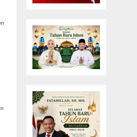
en
an