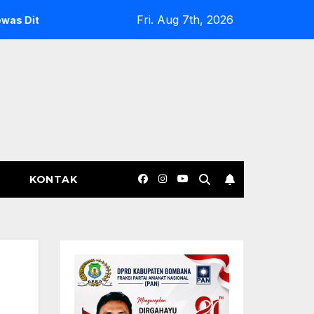
Fri. Aug 7th, 2026
il Oknum Polisi di Bone, Dugaan Rem Blong Didalami, Propam 
KONTAK