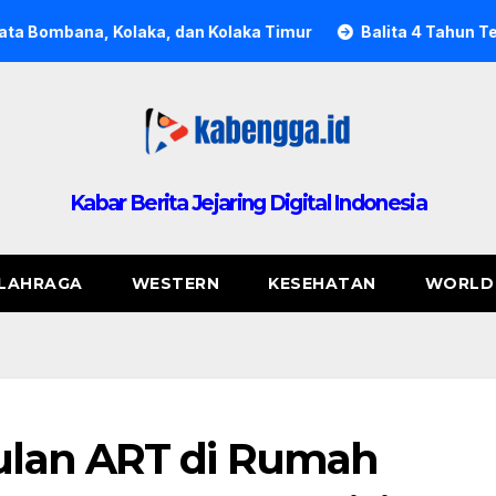
ka, dan Kolaka Timur
Balita 4 Tahun Tewas Ditabrak Mob
Kabar Berita Jejaring Digital Indonesia
LAHRAGA
WESTERN
KESEHATAN
WORLD
lan ART di Rumah