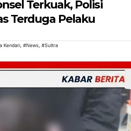
nsel Terkuak, Polisi
as Terduga Pelaku
a Kendari
,
#News
,
#Sultra