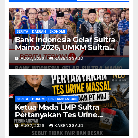
BERITA
DAERAH
EKONOMI
Bank Indonesia Gelar Sultra
Maimo 2026, UMKM Sultra
Didorong Tembus Pasar
AUG 7, 2026
KABENGGA.ID
Global
BERITA
HUKUM
PERTAMBANGAN
Ketua Mada LMP Sultra
Pertanyakan Tes Urine
Massal PT GMS dan PT NDJ,
AUG 7, 2026
KABENGGA.ID
Sebut Tidak Fair dan Desak
DPRD Gelar Hearing