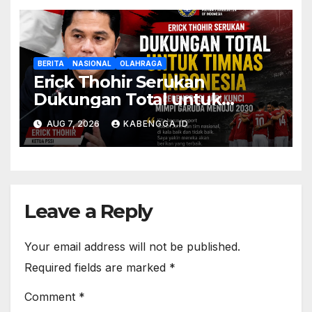
BERITA
NASIONAL
OLAHRAGA
Erick Thohir Serukan
Dukungan Total untuk
Timnas Indonesia, Regenerasi
AUG 7, 2026
KABENGGA.ID
Jadi Kunci Mimpi Garuda
Menuju 2030
Leave a Reply
Your email address will not be published.
Required fields are marked
*
Comment
*