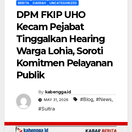
BERITA
DAERAH
UNCATEGORIZED
DPM FKIP UHO
Kecam Pejabat
Tinggalkan Hearing
Warga Lohia, Soroti
Komitmen Pelayanan
Publik
By
kabengga.id
#Blog
,
#News
,
MAY 31, 2026
#Sultra