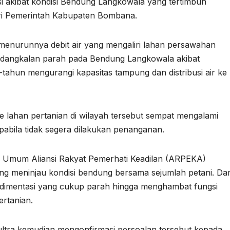
gasi akibat kondisi Bendung Langkowala yang tertimbun
ri Pemerintah Kabupaten Bombana.
enurunnya debit air yang mengaliri lahan persawahan
endangkalan parah pada Bendung Langkowala akibat
ahun mengurangi kapasitas tampung dan distribusi air ke
e lahan pertanian di wilayah tersebut sempat mengalami
abila tidak segera dilakukan penanganan.
a Umum Aliansi Rakyat Pemerhati Keadilan (ARPEKA)
ung meninjau kondisi bendung bersama sejumlah petani. Dar
sedimentasi yang cukup parah hingga menghambat fungsi
ertanian.
ltra kemudian mengonfirmasi persoalan tersebut kepada