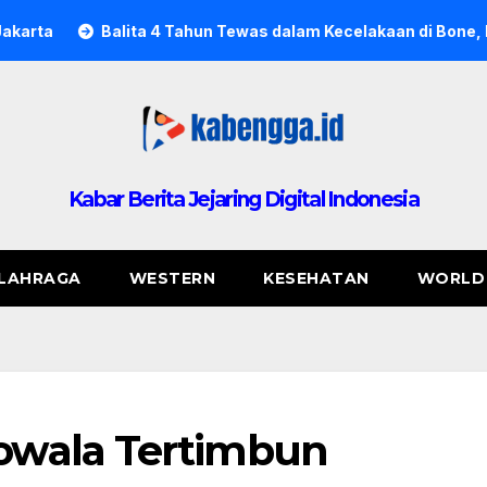
ita 4 Tahun Tewas dalam Kecelakaan di Bone, Polisi Tahan Ip
Kabar Berita Jejaring Digital Indonesia
LAHRAGA
WESTERN
KESEHATAN
WORLD
wala Tertimbun