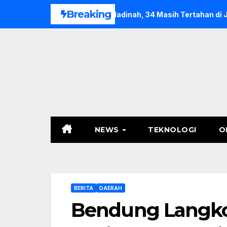
Skip
Breaking
: 30 Sudah di Madinah, 34 Masih Tertahan di Jakarta
Bal
to
content
NEWS
TEKNOLOGI
O
BERITA
DAERAH
Bendung Langko