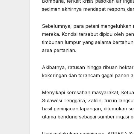
Bombana, terkait krisis pasokan air iri
sedimen akhirnya mendapat respons da
Sebelumnya, para petani mengeluhkan m
mereka. Kondisi tersebut dipicu oleh p
timbunan lumpur yang selama bertahun-t
area pertanian.
Akibatnya, ratusan hingga ribuan hektar
kekeringan dan terancam gagal panen ap
Menyikapi keresahan masyarakat, Ketu
Sulawesi Tenggara, Zaldin, turun langs
hasil peninjauan lapangan, ditemukan 
utama bendung sebagai sumber irigasi p
Usai melakukan peninjauan, ARPEKA Su