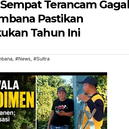
 Sempat Terancam Gaga
mbana Pastikan
kukan Tahun Ini
mbana
,
#News
,
#Sultra