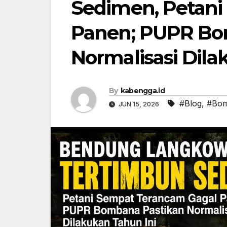
Sedimen, Petani
Panen; PUPR Bo
Normalisasi Dila
By
kabengga.id
#Blog
,
#Bo
JUN 15, 2026