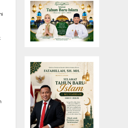
ni
k
n