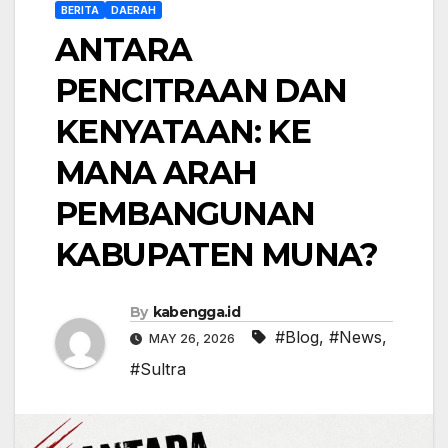
BERITA
DAERAH
ANTARA
PENCITRAAN DAN
KENYATAAN: KE
MANA ARAH
PEMBANGUNAN
KABUPATEN MUNA?
By
kabengga.id
#Blog
,
#News
,
MAY 26, 2026
#Sultra