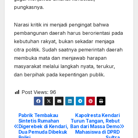
pungkasnya.
Narasi kritik ini menjadi pengingat bahwa
pembangunan daerah harus berorientasi pada
kebutuhan rakyat, bukan sekadar menjaga
citra politik. Sudah saatnya pemerintah daerah
membuka mata dan menjawab harapan
masyarakat melalui langkah nyata, terukur,
dan berpihak pada kepentingan publik.
Post Views:
96
Pabrik Tembakau
Kapolresta Kendari
Post
Sintetis Rumahan
Turun Tangan, Rebut
Digerebek di Kendari,
Ban dari Massa Demo
navigation
Dua Pemuda Dibekuk
Mahasiswa di DPRD
Polisi
Sultra