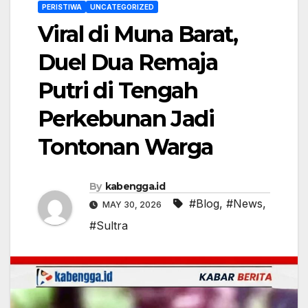
PERISTIWA
UNCATEGORIZED
Viral di Muna Barat,
Duel Dua Remaja
Putri di Tengah
Perkebunan Jadi
Tontonan Warga
By
kabengga.id
#Blog
,
#News
,
MAY 30, 2026
#Sultra