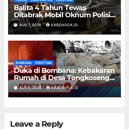
Balita 4 Tahun Tewas
Ditabrak Mobil Oknum Polisi
di Bone, Dugaan Rem Blong
AUG 7, 2026
KABENGGA.ID
Didalami, Propam Turun
Tangan
BOMBANA
PERISTIWA
Duka di Bombana: Kebakaran
Rumah di Desa Tongkoseng
Diduga Renggut Lima Nyawa,
AUG 6, 2026
KABENGGA.ID
Polisi Lakukan Penyelidikan
Leave a Reply