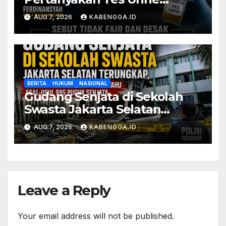
Massal PT GMS dan PT NDJ,
AUG 7, 2026
KABENGGA.ID
Sebut Tidak Fair dan Desak
DPRD Gelar Hearing
BERITA
HUKUM
NASIONAL
Gudang Senjata di Sekolah
Swasta Jakarta Selatan
Terungkap, Pengurus Baru
AUG 7, 2026
KABENGGA.ID
Mengaku Tak Tahu Asal-Usul
995 Pucuk Senjata
Leave a Reply
Your email address will not be published.