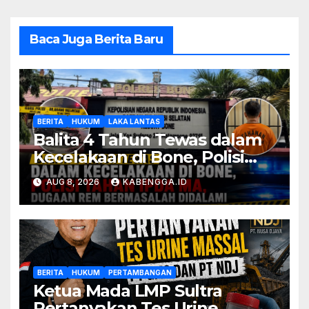
Baca Juga Berita Baru
BERITA
HUKUM
LAKA LANTAS
Balita 4 Tahun Tewas dalam
Kecelakaan di Bone, Polisi
Tahan Ipda MA, Dugaan Rem
AUG 8, 2026
KABENGGA.ID
Bermasalah Didalami
BERITA
HUKUM
PERTAMBANGAN
Ketua Mada LMP Sultra
Pertanyakan Tes Urine