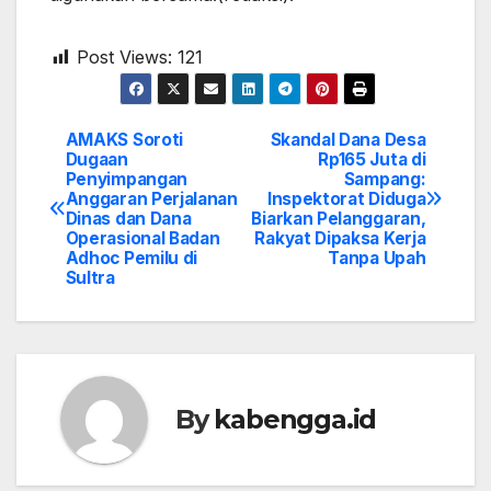
Post Views:
121
AMAKS Soroti
Skandal Dana Desa
Post
Dugaan
Rp165 Juta di
Penyimpangan
Sampang:
navigation
Anggaran Perjalanan
Inspektorat Diduga
Dinas dan Dana
Biarkan Pelanggaran,
Operasional Badan
Rakyat Dipaksa Kerja
Adhoc Pemilu di
Tanpa Upah
Sultra
By
kabengga.id