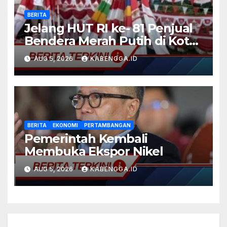
BERITA
Jelang HUT RI ke- 81 Penjual
Bendera Merah Putih di Kota
Kendari Marak
AUG 5, 2026
KABENGGA.ID
BERITA
EKONOMI
PERTAMBANGAN
Pemerintah Kembali
Membuka Ekspor Nikel
AUG 5, 2026
KABENGGA.ID