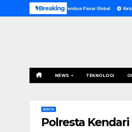
Skip
Breaking
tra Didorong Tembus Pasar Global
Ketua Mada LMP Sultra
to
content
NEWS
TEKNOLOGI
O
BERITA
Polresta Kendar