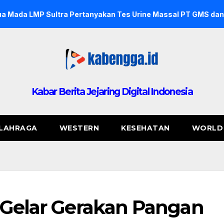
 Pertanyakan Tes Urine Massal PT GMS dan PT NDJ, Sebut Tid
Kabar Berita Jejaring Digital Indonesia
LAHRAGA
WESTERN
KESEHATAN
WORLD
i Gelar Gerakan Pangan