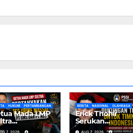
ITA
HUKUM
PERTAMBANGAN
BERITA
NASIONAL
OLAHRAGA
tua Mada LMP
Erick Thohir
ltra
Serukan
rtanyakan Tes
Dukungan Total
UG 7, 2026
AUG 7, 2026