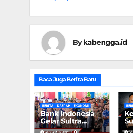
By
kabengga.id
Baca Juga Berita Baru
BERITA
DAERAH
EKONOMI
BER
Bank Indonesia
Ke
Gelar Sultra
Su
Maimo 2026,
Pe
AUG 7, 2026
A