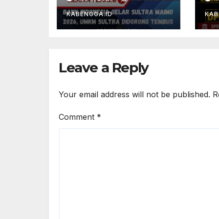
UMKM Sultra
Ur
Didorong
GM
KABENGGA.ID
KAB
Tembus Pasar
Se
Global
da
Ge
Leave a Reply
Your email address will not be published.
R
Comment
*