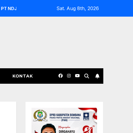
Sat. Aug 8th, 2026
ak Fair dan Desak DPRD Gelar Hearing
Buaya Serang Kak
KONTAK