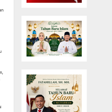
an
u
m,
n
i