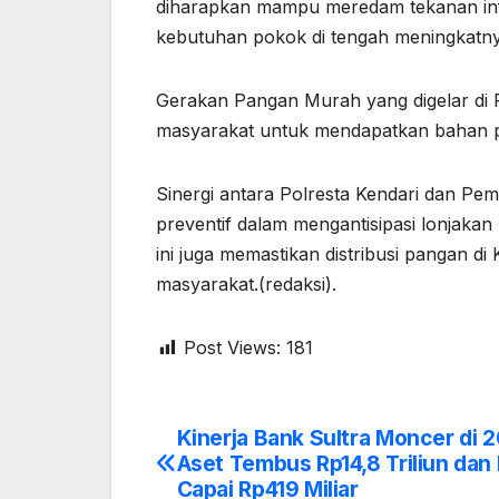
diharapkan mampu meredam tekanan inf
kebutuhan pokok di tengah meningkatnya
Gerakan Pangan Murah yang digelar di Po
masyarakat untuk mendapatkan bahan pa
Sinergi antara Polresta Kendari dan Peme
preventif dalam mengantisipasi lonjakan 
ini juga memastikan distribusi pangan di 
masyarakat.(redaksi).
Post Views:
181
Kinerja Bank Sultra Moncer di 2
Post
Aset Tembus Rp14,8 Triliun dan
navigation
Capai Rp419 Miliar