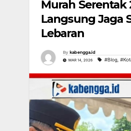
Murah Serentak 
Langsung Jaga St
Lebaran
By
kabengga.id
#Blog
,
#Kot
MAR 14, 2026