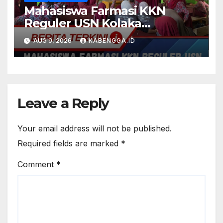
Mahasiswa Farmasi KKN
Reguler USN Kolaka
Kenalkan Apoteker Cilik
AUG 9, 2026
KABENGGA.ID
(APOCIL) di SD Negeri 1 Loka
Leave a Reply
Your email address will not be published.
Required fields are marked
*
Comment
*