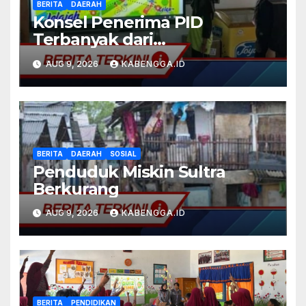
BERITA
DAERAH
Konsel Penerima PID
Terbanyak dari
Kemendikdasmen
AUG 9, 2026
KABENGGA.ID
BERITA
DAERAH
SOSIAL
Penduduk Miskin Sultra
Berkurang
AUG 9, 2026
KABENGGA.ID
BERITA
PENDIDIKAN