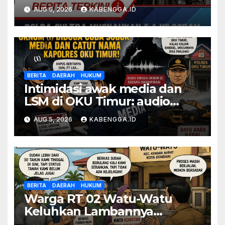
dari 54 Ribu Jiwa Diklaim
AUG 5, 2026
KABENGGA.ID
Terselamatkan
BERITA
DAERAH
HUKUM
Intimidasi awak media dan
LSM di OKU Timur: audio
yang diterima media buka
AUG 5, 2026
KABENGGA.ID
tabir dugaan skandal batu
bara ilegal PT Lentera Kurnia
Abadi
BERITA
DAERAH
HUKUM
Warga RT 02 Watu-Watu
Keluhkan Lambannya
Respons Lurah Terkait