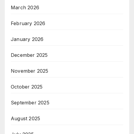
Keterampilan Membuat Lampu
Bawah Air
06/08/2026
Pemkot Kendari Perketat
Proses Pemusnahan Barang
Milik Daerah, Sekda Tekankan
Kepatuhan terhadap Regulasi
06/08/2026
Categories
August 2026
July 2026