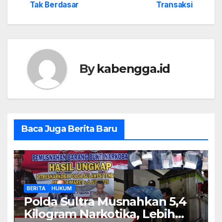
Tak Berdasar
Transaksi
By
kabengga.id
Baca Juga Berita Baru
BERITA
HUKUM
Polda Sultra Musnahkan 5,4
Kilogram Narkotika, Lebih