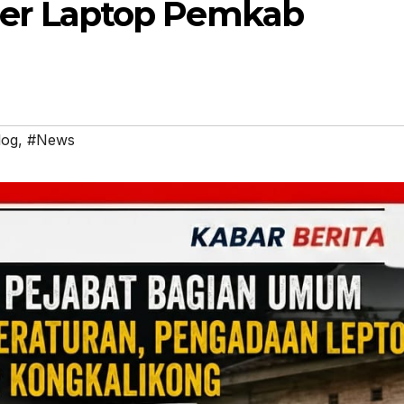
er Laptop Pemkab
log
,
#News