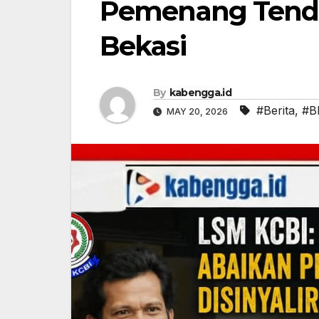
Pemenang Tend
Bekasi
By
kabengga.id
#Berita
,
#B
MAY 20, 2026