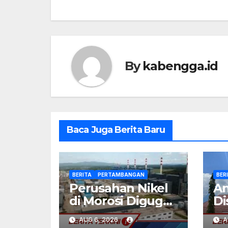
By
kabengga.id
Baca Juga Berita Baru
BERITA
PERTAMBANGAN
BER
Perusahan Nikel
An
di Morosi Digugat
Di
Hingga Puluhan
Su
AUG 6, 2026
A
Miliar
Ru