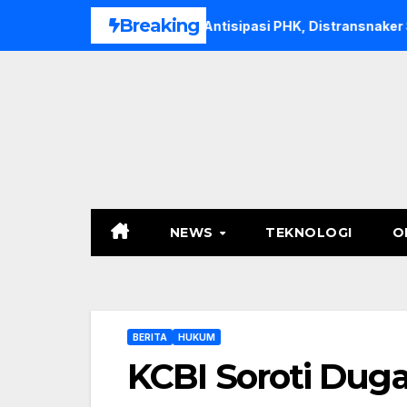
Skip
Breaking
Miliar
Antisipasi PHK, Distransnaker Sultra Siapkan Rua
to
content
NEWS
TEKNOLOGI
O
BERITA
HUKUM
KCBI Soroti Duga