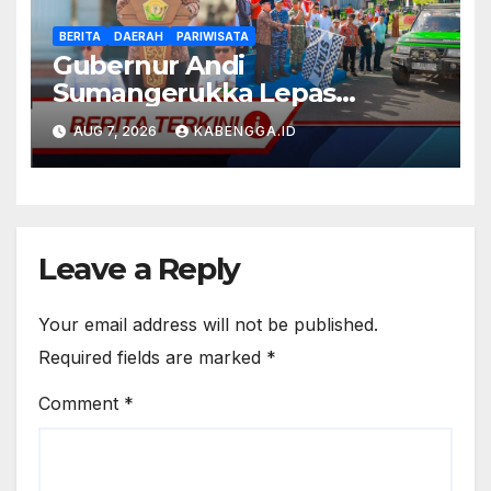
BERITA
DAERAH
PARIWISATA
Gubernur Andi
Sumangerukka Lepas
Famtrip Overland Tiga
AUG 7, 2026
KABENGGA.ID
Kabupaten, Perkuat Promosi
Pariwisata Bombana, Kolaka,
dan Kolaka Timur
Leave a Reply
Your email address will not be published.
Required fields are marked
*
Comment
*