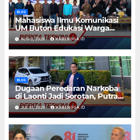
BLOG
Mahasiswa Ilmu Komunikasi
UM Buton Edukasi Warga
Desa Hendea Tangkal Hoaks,
AUG 3, 2026
KABENGGA.ID
Wujud Nyata Program
Kampus Berdampak
BLOG
Dugaan Peredaran Narkoba
di Laonti Jadi Sorotan, Putra
Daerah Desak Aparat
JUL 31, 2026
KABENGGA.ID
Bertindak Profesional