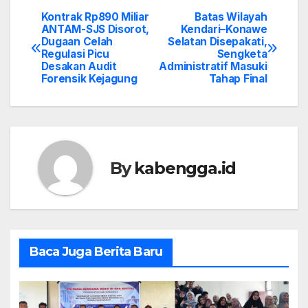
Kontrak Rp890 Miliar
Batas Wilayah
Post
ANTAM-SJS Disorot,
Kendari–Konawe
Dugaan Celah
Selatan Disepakati,
navigation
Regulasi Picu
Sengketa
Desakan Audit
Administratif Masuki
Forensik Kejagung
Tahap Final
By
kabengga.id
Baca Juga Berita Baru