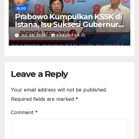
BLOG
Prabowo Kumpulkan KSSK di
Istana, Isu Suksesi Gubernur
BI Belum Dibahas
JUL 28, 2026
KABENGGA.ID
Leave a Reply
Your email address will not be published.
Required fields are marked
*
Comment
*