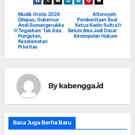
Mudik Gratis 2026
Alfansyah:
Post
Dilepas, Gubernur
Pemberitaan Soal
Andi Sumangerukka
Ketua Kadin Sultra
navigation
Tegaskan: Tak Ada
Belum Bisa Jadi Dasar
Pungutan,
Kesimpulan Hukum
Keselamatan
Prioritas
By
kabengga.id
Baca Juga Berita Baru