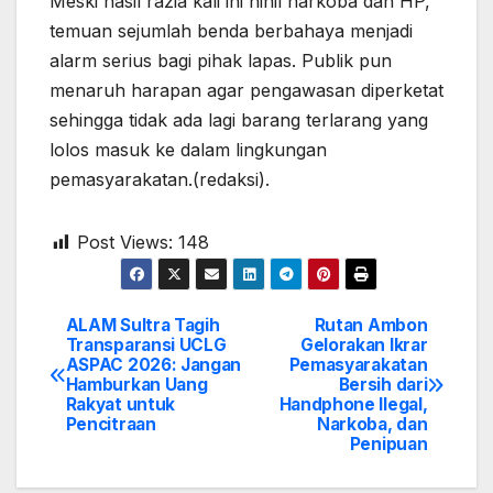
Meski hasil razia kali ini nihil narkoba dan HP,
temuan sejumlah benda berbahaya menjadi
alarm serius bagi pihak lapas. Publik pun
menaruh harapan agar pengawasan diperketat
sehingga tidak ada lagi barang terlarang yang
lolos masuk ke dalam lingkungan
pemasyarakatan.(redaksi).
Post Views:
148
ALAM Sultra Tagih
Rutan Ambon
Post
Transparansi UCLG
Gelorakan Ikrar
ASPAC 2026: Jangan
Pemasyarakatan
navigation
Hamburkan Uang
Bersih dari
Rakyat untuk
Handphone Ilegal,
Pencitraan
Narkoba, dan
Penipuan