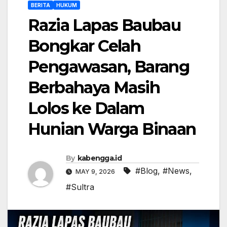
BERITA
HUKUM
Razia Lapas Baubau
Bongkar Celah
Pengawasan, Barang
Berbahaya Masih
Lolos ke Dalam
Hunian Warga Binaan
By
kabengga.id
#Blog
,
#News
,
MAY 9, 2026
#Sultra