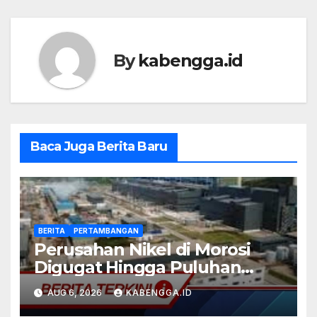
By
kabengga.id
Baca Juga Berita Baru
BERITA
PERTAMBANGAN
Perusahan Nikel di Morosi
Digugat Hingga Puluhan
Miliar
AUG 6, 2026
KABENGGA.ID