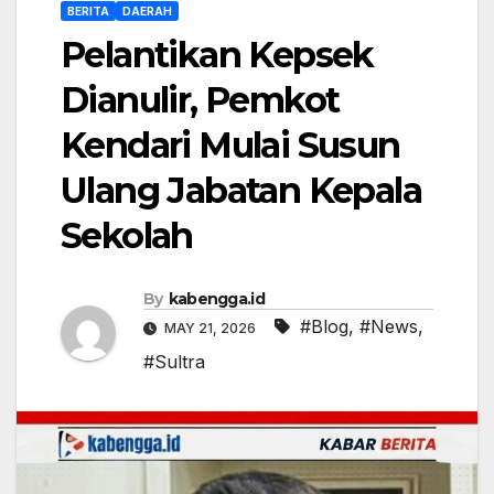
BERITA
DAERAH
Pelantikan Kepsek
Dianulir, Pemkot
Kendari Mulai Susun
Ulang Jabatan Kepala
Sekolah
By
kabengga.id
#Blog
,
#News
,
MAY 21, 2026
#Sultra