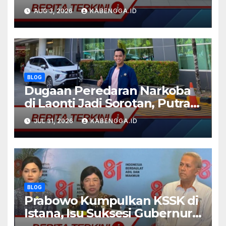
Desa Hendea Tangkal Hoaks,
AUG 3, 2026
KABENGGA.ID
Wujud Nyata Program
Kampus Berdampak
BLOG
Dugaan Peredaran Narkoba
di Laonti Jadi Sorotan, Putra
Daerah Desak Aparat
JUL 31, 2026
KABENGGA.ID
Bertindak Profesional
BLOG
Prabowo Kumpulkan KSSK di
Istana, Isu Suksesi Gubernur
BI Belum Dibahas