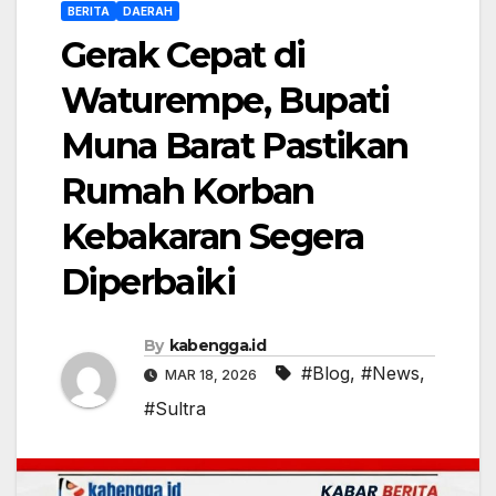
BERITA
DAERAH
Gerak Cepat di
Waturempe, Bupati
Muna Barat Pastikan
Rumah Korban
Kebakaran Segera
Diperbaiki
By
kabengga.id
#Blog
,
#News
,
MAR 18, 2026
#Sultra