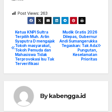
Post Views:
263
Ketua KNPI Sultra
Mudik Gratis 2026
Post
Terpilih Muh. Arlin
Dilepas, Gubernur
Syaputra D mengajak
Andi Sumangerukka
navigation
Tokoh masyarakat,
Tegaskan: Tak Ada
Tokoh Pemuda dan
Pungutan,
Mahasiswa Tidak
Keselamatan
Terprovokasi Isu Tak
Prioritas
Terverifikasi
By
kabengga.id