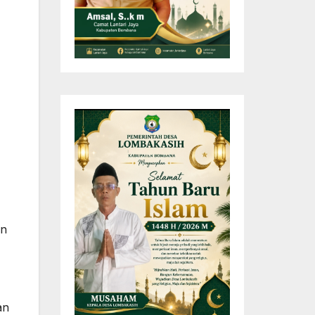
an
an