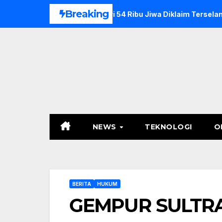
Skip
Breaking
ika, Lebih dari 54 Ribu Jiwa Diklaim Terselamatkan
Jela
to
content
NEWS
TEKNOLOGI
O
BERITA
HUKUM
GEMPUR SULTRA 