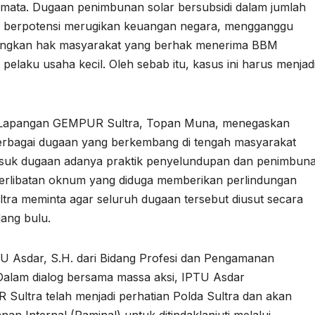
 mata. Dugaan penimbunan solar bersubsidi dalam jumlah
g berpotensi merugikan keuangan negara, mengganggu
hilangkan hak masyarakat yang berhak menerima BBM
pelaku usaha kecil. Oleh sebab itu, kasus ini harus menjad
 Lapangan GEMPUR Sultra, Topan Muna, menegaskan
rbagai dugaan yang berkembang di tengah masyarakat
asuk dugaan adanya praktik penyelundupan dan penimbun
eterlibatan oknum yang diduga memberikan perlindungan
ltra meminta agar seluruh dugaan tersebut diusut secara
dang bulu.
PTU Asdar, S.H. dari Bidang Profesi dan Pengamanan
Dalam dialog bersama massa aksi, IPTU Asdar
ltra telah menjadi perhatian Polda Sultra dan akan
n Internal (Paminal) untuk ditindaklanjuti melalui