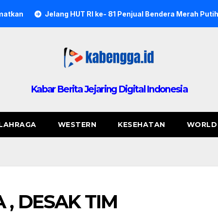
ng HUT RI ke- 81 Penjual Bendera Merah Putih di Kota Kendari 
Kabar Berita Jejaring Digital Indonesia
LAHRAGA
WESTERN
KESEHATAN
WORLD
, DESAK TIM