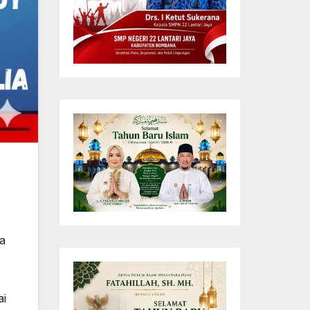
ta
ai