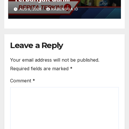
Kemendikdasmen
AUG 9, 2026
KABENGGA.ID
Leave a Reply
Your email address will not be published.
Required fields are marked
*
Comment
*