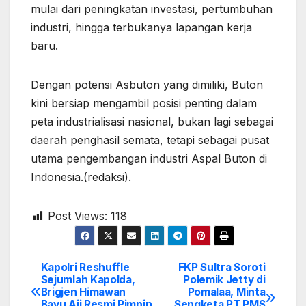
mulai dari peningkatan investasi, pertumbuhan
industri, hingga terbukanya lapangan kerja
baru.
Dengan potensi Asbuton yang dimiliki, Buton
kini bersiap mengambil posisi penting dalam
peta industrialisasi nasional, bukan lagi sebagai
daerah penghasil semata, tetapi sebagai pusat
utama pengembangan industri Aspal Buton di
Indonesia.(redaksi).
Post Views:
118
Kapolri Reshuffle
FKP Sultra Soroti
Post
Sejumlah Kapolda,
Polemik Jetty di
Brigjen Himawan
Pomalaa, Minta
navigation
Bayu Aji Resmi Pimpin
Sengketa PT PMS