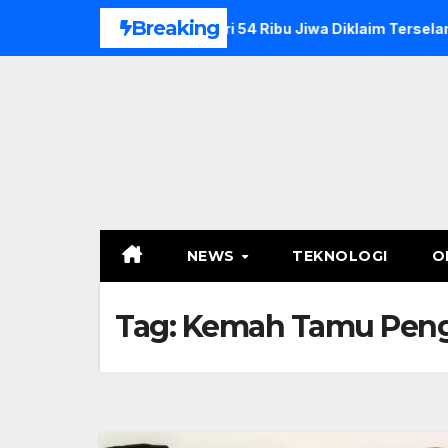
Skip
Breaking
kotika, Lebih dari 54 Ribu Jiwa Diklaim Terselamatkan
J
to
content
NEWS
TEKNOLOGI
O
Tag:
Kemah Tamu Pen