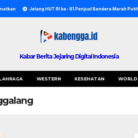
elang HUT RI ke- 81 Penjual Bendera Merah Putih di Kota Kenda
Kabar Berita Jejaring Digital Indonesia
LAHRAGA
WESTERN
KESEHATAN
WORLD
ggalang